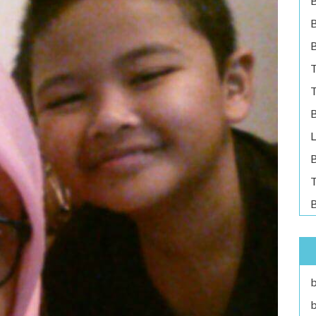
B
B
T
T
B
L
B
T
B
b
b