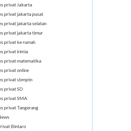
es privat Jakarta
es privat jakarta pusat
es privat jakarta selatan
es privat jakarta timur
es privat ke rumah
es privat kimia
es privat matematika
es privat online
es privat sbmptn
es privat SD
es privat SMA
es privat Tangerang
News
rivat Bintaro