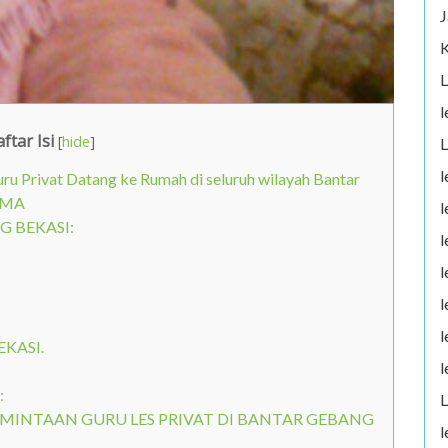
J
K
L
l
ftar Isi
[
hide
]
L
l
Privat Datang ke Rumah di seluruh wilayah Bantar
 SMA
l
G BEKASI:
l
l
l
l
KASI.
l
:
L
RMINTAAN GURU LES PRIVAT DI BANTAR GEBANG
l