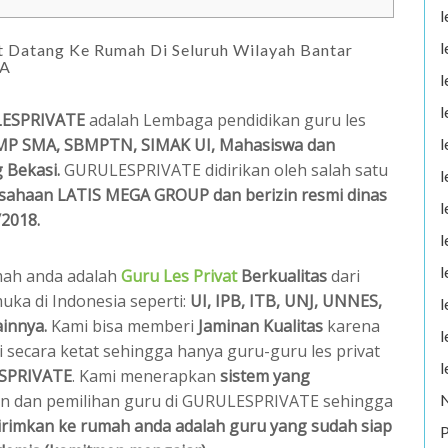
l
l
Datang Ke Rumah Di Seluruh Wilayah Bantar
MA
l
l
LESPRIVATE
adalah Lembaga pendidikan guru les
l
SMP SMA, SBMPTN, SIMAK UI, Mahasiswa dan
 Bekasi.
GURULESPRIVATE didirikan oleh salah satu
l
sahaan LATIS MEGA GROUP dan berizin resmi dinas
l
2018.
l
l
umah anda adalah
Guru Les Privat
Berkualitas
dari
uka di Indonesia seperti:
UI, IPB, ITB, UNJ, UNNES,
l
ainnya.
Kami bisa memberi
Jaminan Kualitas
karena
l
i secara ketat sehingga hanya guru-guru les privat
l
SPRIVATE
. Kami menerapkan
sistem yang
oran dan pemilihan guru di GURULESPRIVATE sehingga
kirimkan ke rumah anda adalah guru yang sudah siap
P