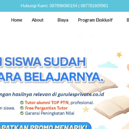
Hubungi Kami:
087896080154
|
087781609961
Home
About
Biaya
Program Eksklusif
B