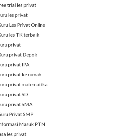
ree trial les privat
uru les privat
uru Les Privat Online
uru les TK terbaik
uru privat
uru privat Depok
uru privat IPA
uru privat ke rumah
uru privat matematika
uru privat SD
uru privat SMA
uru Privat SMP
Informasi Masuk PTN
asa les privat