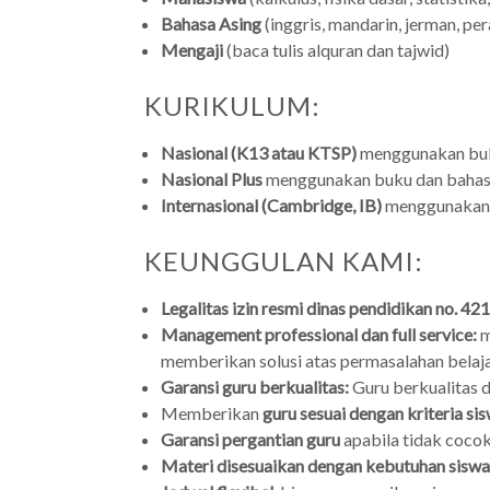
Bahasa Asing
(inggris, mandarin, jerman, per
Mengaji
(baca tulis alquran dan tajwid)
KURIKULUM:
Nasional (K13 atau KTSP)
menggunakan buku
Nasional Plus
menggunakan buku dan bahasa
Internasional (Cambridge, IB)
menggunakan b
KEUNGGULAN KAMI:
Legalitas izin resmi dinas pendidikan no.
Management professional dan full service:
m
memberikan solusi atas permasalahan belaja
Garansi guru berkualitas:
Guru berkualitas d
Memberikan
guru sesuai dengan kriteria si
Garansi pergantian guru
apabila tidak coco
Materi disesuaikan dengan kebutuhan siswa