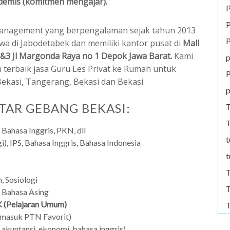
demis (komitmen mengajar).
P
P
anagement yang berpengalaman sejak tahun 2013
P
wa di Jabodetabek dan memiliki kantor pusat di
Mall
&3 Jl Margonda Raya no 1 Depok Jawa Barat.
Kami
p
 terbaik jasa Guru Les Privat ke Rumah untuk
P
Bekasi, Tangerang, Bekasi dan Bekasi.
p
TAR GEBANG BEKASI:
T
T
 Bahasa Inggris, PKN, dll
t
i), IPS, Bahasa Inggris, Bahasa Indonesia
t
T
, Sosiologi
T
, Bahasa Asing
 (Pelajaran Umum)
T
 masuk PTN Favorit)
a, akuntansi, ekonomi, bahasa inggris)