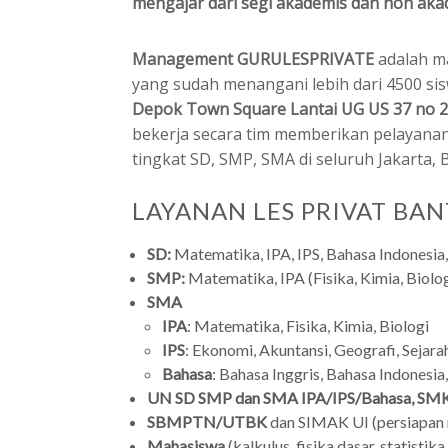
mengajar dari segi akademis dan non aka
Management GURULESPRIVATE
adalah m
yang sudah menangani lebih dari 4500 sis
Depok Town Square Lantai UG US 37 no 2
bekerja secara tim memberikan pelayanan
tingkat SD, SMP, SMA di seluruh Jakarta, 
LAYANAN LES PRIVAT BAN
SD:
Matematika, IPA, IPS, Bahasa Indonesia,
SMP:
Matematika, IPA (Fisika, Kimia, Biolog
SMA
IPA
: Matematika, Fisika, Kimia, Biologi
IPS
: Ekonomi, Akuntansi, Geografi, Sejarah
Bahasa
: Bahasa Inggris, Bahasa Indonesia
UN SD SMP dan SMA IPA/IPS/Bahasa, SMK
SBMPTN/UTBK
dan SIMAK UI (persiapan
Mahasiswa
(kalkulus, fisika dasar, statistik