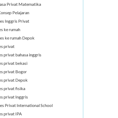
asa Privat Matematika
onsep Pelajaran
es Inggris Privat
es ke rumah
es ke rumah Depok
es privat
es privat bahasa inggris
es privat bekasi
es privat Bogor
es privat Depok
es privat fisika
es privat Inggris
es Privat International School
es privat IPA