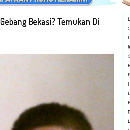
 Gebang Bekasi? Temukan Di
L
G
L
I
G
B
B
H
L
B
L