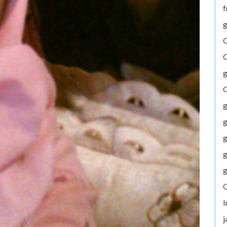
f
g
G
G
g
G
g
g
g
g
g
G
j