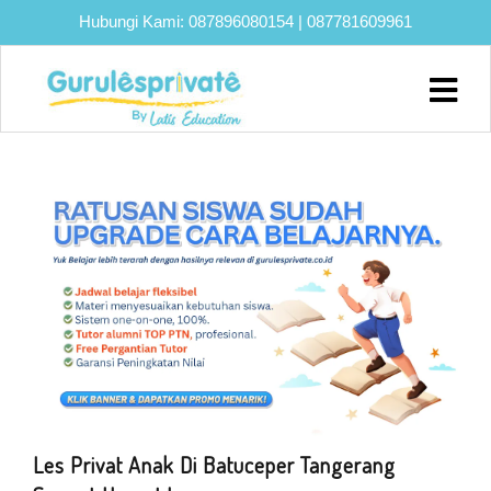
Hubungi Kami:
087896080154
|
087781609961
Home
About
Biaya
Program
Eksklusif
Bimbel
UTBK
SNBT
Lainnya
Blog
Les Privat Anak Di Batuceper Tangerang