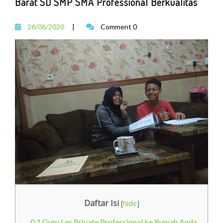
Barat SD SMP SMA Professional Berkualitas
26/06/2020
|
Comment 0
Daftar Isi
[
hide
]
0.1
Guru Les Private Professional ke Rumah Anda.