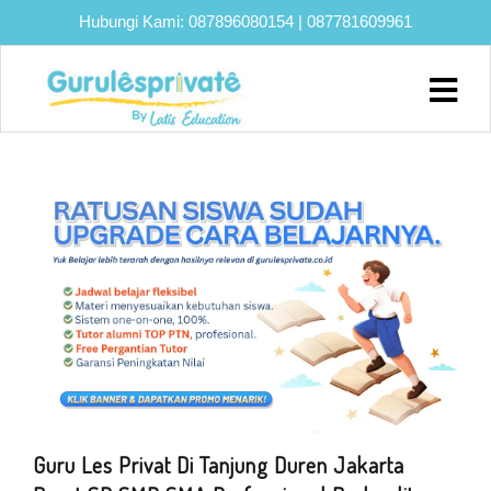
Hubungi Kami:
087896080154
|
087781609961
Home
About
Biaya
Program
Eksklusif
Bimbel
UTBK
SNBT
Lainnya
Blog
Guru Les Privat Di Tanjung Duren Jakarta