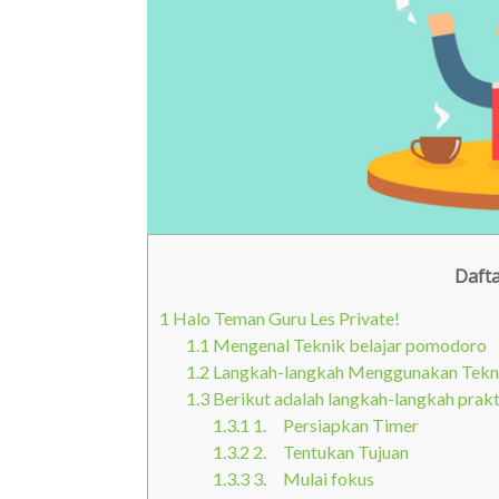
Dafta
1
Halo Teman Guru Les Private!
1.1
Mengenal Teknik belajar pomodoro
1.2
Langkah-langkah Menggunakan Tekn
1.3
Berikut adalah langkah-langkah prak
1.3.1
1. Persiapkan Timer
1.3.2
2. Tentukan Tujuan
1.3.3
3. Mulai fokus