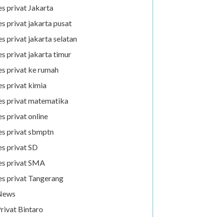
es privat Jakarta
es privat jakarta pusat
es privat jakarta selatan
es privat jakarta timur
es privat ke rumah
es privat kimia
es privat matematika
es privat online
es privat sbmptn
es privat SD
es privat SMA
es privat Tangerang
News
rivat Bintaro