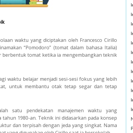
l
l
ik
l
l
laan waktu yang diciptakan oleh Francesco Cirillo
l
dinamakan “Pomodoro” (tomat dalam bahasa Italia)
l
r berbentuk tomat ketika ia mengembangkan teknik
l
l
 waktu belajar menjadi sesi-sesi fokus yang lebih
l
ngkat, untuk membantu otak tetap segar dan tetap
l
l
l
salah satu pendekatan manajemen waktu yang
a tahun 1980-an. Teknik ini didasarkan pada konsep
uktur dan terpisah dengan jeda yang singkat. Nama
P
t yang digunakan oleh Cirillo saat ia bersekolah.