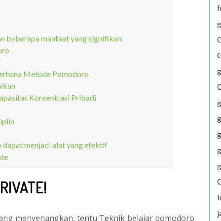
f
g
 beberapa manfaat yang signifikan:
G
oro
G
”
g
ederhana Metode Pomodoro
aikan
G
pasitas Konsentrasi Pribadi
g
g
plin
g
pat menjadi alat yang efektif
g
ate
g
G
RIVATE!
j
yang menyenangkan, tentu Teknik belajar pomodoro