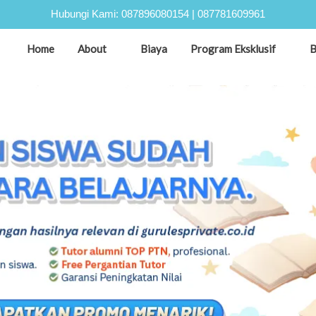
Hubungi Kami:
087896080154
|
087781609961
Home
About
Biaya
Program Eksklusif
B