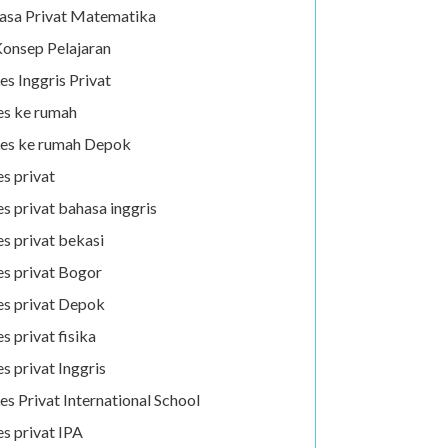
asa Privat Matematika
onsep Pelajaran
es Inggris Privat
es ke rumah
es ke rumah Depok
es privat
es privat bahasa inggris
es privat bekasi
es privat Bogor
es privat Depok
es privat fisika
es privat Inggris
es Privat International School
es privat IPA