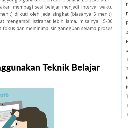
P
kan membagi sesi belajar menjadi interval waktu
P
nit) diikuti oleh jeda singkat (biasanya 5 menit).
 mengambil istirahat lebih lama, misalnya 15-30
P
a fokus dan meminimalisir gangguan selama proses
p
P
p
T
ggunakan Teknik Belajar
T
t
t
T
T
T