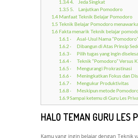
1.3.4
4. Jeda Singkat
1.3.5
5. Lanjutkan Pomodoro
1.4
Manfaat Teknik Belajar Pomodoro
1.5
Teknik Belajar Pomodoro menawarkan
1.6
Fakta menarik Teknik belajar pomod
1.6.1
· Asal-Usul Nama “Pomodoro
1.6.2
· Dibangun di Atas Prinsip S
1.6.3
· Pilih tugas yang ingin diseles
1.6.4
· Teknik “Pomodoro” Versus Ka
1.6.5
· Mengurangi Prokrastinasi
1.6.6
· Meningkatkan Fokus dan Disi
1.6.7
· Mengukur Produktivitas
1.6.8
· Meskipun metode Pomodoro da
1.6.9
Sampai ketemu di Guru Les Priv
HALO TEMAN GURU LES P
Kamu yang ingin belajar dengan Teknik 