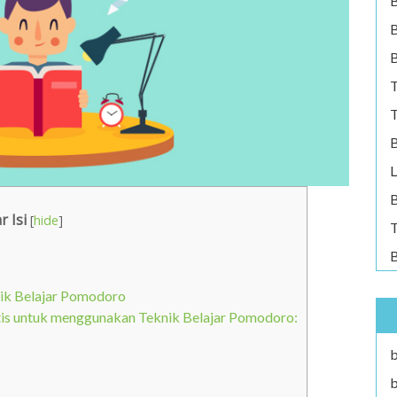
B
B
T
T
B
L
B
r Isi
[
hide
]
T
B
ik Belajar Pomodoro
tis untuk menggunakan Teknik Belajar Pomodoro:
b
b