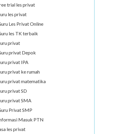
ree trial les privat
uru les privat
uru Les Privat Online
uru les TK terbaik
uru privat
uru privat Depok
uru privat IPA
uru privat ke rumah
uru privat matematika
uru privat SD
uru privat SMA
uru Privat SMP
Informasi Masuk PTN
asa les privat