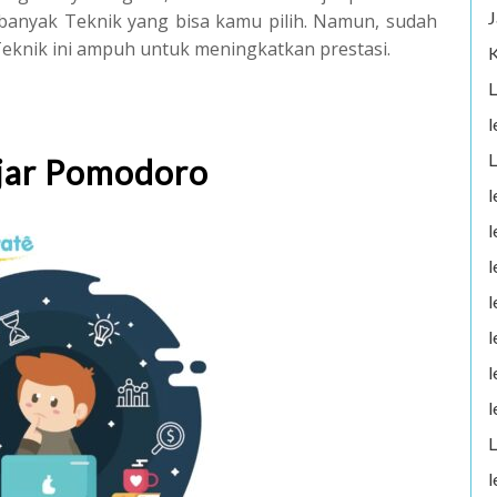
J
 banyak Teknik yang bisa kamu pilih. Namun, sudah
knik ini ampuh untuk meningkatkan prestasi.
K
L
l
L
jar Pomodoro
l
l
l
l
l
l
l
L
l