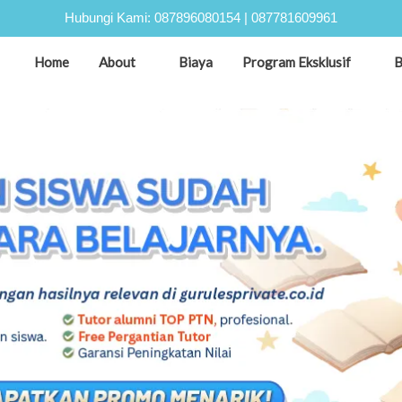
Hubungi Kami:
087896080154
|
087781609961
Home
About
Biaya
Program Eksklusif
B