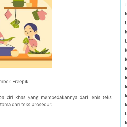
J
K
L
l
L
l
l
l
l
mber: Freepik
l
l
pa ciri khas yang membedakannya dari jenis teks
 utama dari teks prosedur:
l
L
l