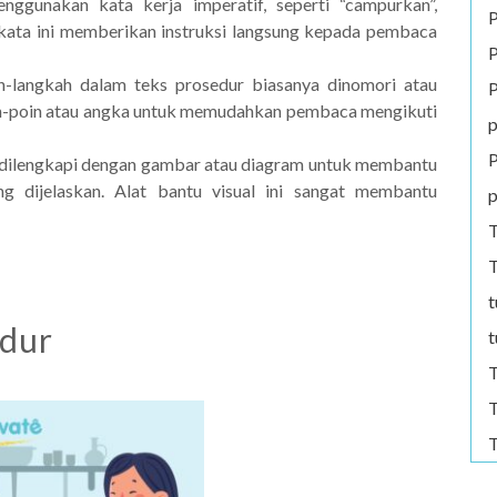
enggunakan kata kerja imperatif, seperti “campurkan”,
P
a-kata ini memberikan instruksi langsung kepada pembaca
P
-langkah dalam teks prosedur biasanya dinomori atau
P
oin-poin atau angka untuk memudahkan pembaca mengikuti
p
P
ur dilengkapi dengan gambar atau diagram untuk membantu
 dijelaskan. Alat bantu visual ini sangat membantu
p
T
T
t
edur
t
T
T
T