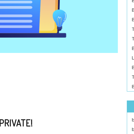
B
B
T
T
B
L
B
T
B
b
PRIVATE!
b