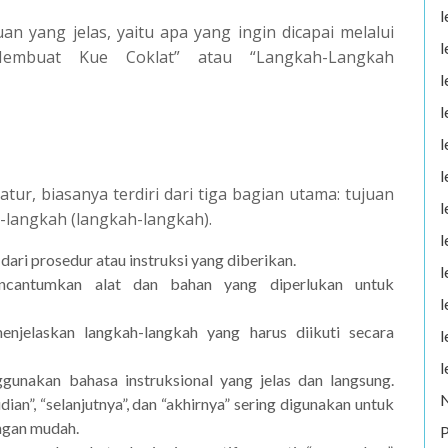
l
an yang jelas, yaitu apa yang ingin dicapai melalui
l
 Membuat Kue Coklat” atau “Langkah-Langkah
l
l
l
l
tur, biasanya terdiri dari tiga bagian utama: tujuan
l
-langkah (langkah-langkah).
l
 dari prosedur atau instruksi yang diberikan.
l
encantumkan alat dan bahan yang diperlukan untuk
l
enjelaskan langkah-langkah yang harus diikuti secara
l
l
gunakan bahasa instruksional yang jelas dan langsung.
ian”, “selanjutnya”, dan “akhirnya” sering digunakan untuk
ngan mudah.
P