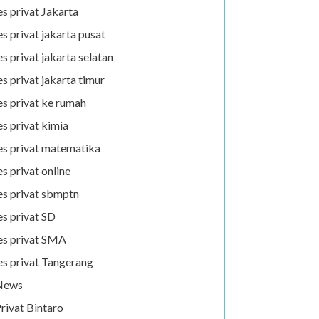
es privat Jakarta
es privat jakarta pusat
es privat jakarta selatan
es privat jakarta timur
es privat ke rumah
es privat kimia
es privat matematika
es privat online
es privat sbmptn
es privat SD
es privat SMA
es privat Tangerang
News
rivat Bintaro