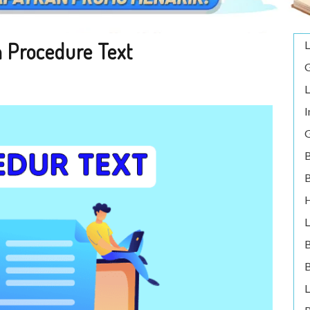
h Procedure Text
L
G
L
I
G
B
B
H
L
B
L