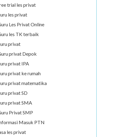
ree trial les privat
uru les privat
uru Les Privat Online
uru les TK terbaik
uru privat
uru privat Depok
uru privat IPA
uru privat ke rumah
uru privat matematika
uru privat SD
uru privat SMA
uru Privat SMP
Informasi Masuk PTN
asa les privat