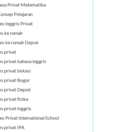
asa Privat Matematika
onsep Pelajaran
es Inggris Privat
es ke rumah
es ke rumah Depok
es privat
es privat bahasa inggris
es privat bekasi
es privat Bogor
es privat Depok
es privat fisika
es privat Inggris
es Privat International School
es privat IPA