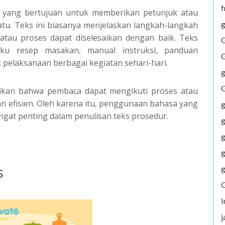
f
s yang bertujuan untuk memberikan petunjuk atau
g
tu. Teks ini biasanya menjelaskan langkah-langkah
 atau proses dapat diselesaikan dengan baik. Teks
G
ku resep masakan, manual instruksi, panduan
G
 pelaksanaan berbagai kegiatan sehari-hari.
g
G
ikan bahwa pembaca dapat mengikuti proses atau
n efisien. Oleh karena itu, penggunaan bahasa yang
g
angat penting dalam penulisan teks prosedur.
g
g
g
s
g
G
j