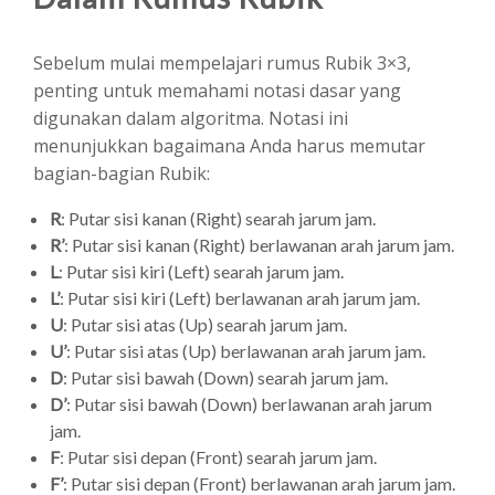
Sebelum mulai mempelajari rumus Rubik 3×3,
penting untuk memahami notasi dasar yang
digunakan dalam algoritma. Notasi ini
menunjukkan bagaimana Anda harus memutar
bagian-bagian Rubik:
R
: Putar sisi kanan (Right) searah jarum jam.
R’
: Putar sisi kanan (Right) berlawanan arah jarum jam.
L
: Putar sisi kiri (Left) searah jarum jam.
L’
: Putar sisi kiri (Left) berlawanan arah jarum jam.
U
: Putar sisi atas (Up) searah jarum jam.
U’
: Putar sisi atas (Up) berlawanan arah jarum jam.
D
: Putar sisi bawah (Down) searah jarum jam.
D’
: Putar sisi bawah (Down) berlawanan arah jarum
jam.
F
: Putar sisi depan (Front) searah jarum jam.
F’
: Putar sisi depan (Front) berlawanan arah jarum jam.