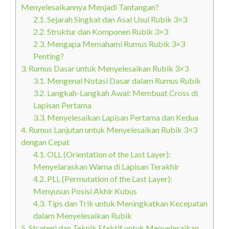
Menyelesaikannya Menjadi Tantangan?
2.1.
Sejarah Singkat dan Asal Usul Rubik 3×3
2.2.
Struktur dan Komponen Rubik 3×3
2.3.
Mengapa Memahami Rumus Rubik 3×3
Penting?
3.
Rumus Dasar untuk Menyelesaikan Rubik 3×3
3.1.
Mengenal Notasi Dasar dalam Rumus Rubik
3.2.
Langkah-Langkah Awal: Membuat Cross di
Lapisan Pertama
3.3.
Menyelesaikan Lapisan Pertama dan Kedua
4.
Rumus Lanjutan untuk Menyelesaikan Rubik 3×3
dengan Cepat
4.1.
OLL (Orientation of the Last Layer):
Menyelaraskan Warna di Lapisan Terakhir
4.2.
PLL (Permutation of the Last Layer):
Menyusun Posisi Akhir Kubus
4.3.
Tips dan Trik untuk Meningkatkan Kecepatan
dalam Menyelesaikan Rubik
5.
Strategi dan Teknik Efektif untuk Menyelesaikan