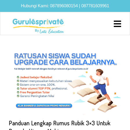
Hubungi Kami:
087896080154
|
087781609961
Home
About
Biaya
Program
Eksklusif
Bimbel
UTBK
SNBT
Lainnya
Blog
Panduan Lengkap Rumus Rubik 3×3 Untuk