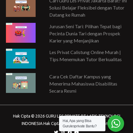
Cari Guru Les Privat Jakarta Barat? Ini
Solusi Belajar Fleksibel dengan Tutor
Datang ke Rumah
Jurusan Seni Tari: Pilihan Tepat bagi
Pecinta Dunia Tari dengan Prospek
Karier yang Menjanjikan
Les Privat Calistung Online Murah |
Tips Menemukan Tutor Berkualitas
Cara Cek Daftar Kampus yang
Menerima Mahasiswa Disabilitas
Secara Resmi
Hak Cipta © 2026 GURU LES PRIVATE PT LATIS TEKNOLOGI
Hai, Apa yang Bisa
INDONESIA Hak Cipta dilindungi Undang-Undang.
Gurulesprivate Bantu?