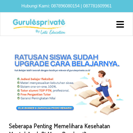
Hubungi Kami:
087896080154
|
087781609961
Home
About
Biaya
Program
Eksklusif
Bimbel
UTBK
SNBT
Lainnya
Blog
Seberapa Penting Memelihara Kesehatan