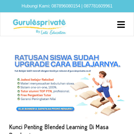
Hubungi Kami:
087896080154
|
087781609961
Home
About
Biaya
Program
Eksklusif
Bimbel
UTBK
SNBT
Lainnya
Blog
Kunci Penting Blended Learning Di Masa